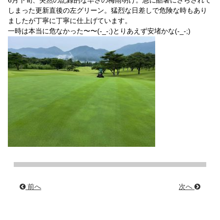
6月下旬、突然の記録的な早さの梅雨明け。急に酷暑にさらされて
しまった更新直後の左グリーン。猛烈な日差しで危険な時もあり
ましたが丁寧に丁寧に仕上げています。
一時は本当に危なかった〜〜(-_-;)とりあえず安堵かな(-_-;)
前へ
次へ