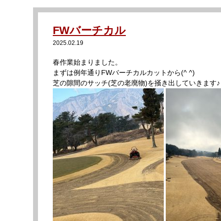
FWバーチカル
2025.02.19
春作業始まりました。
まずは例年通りFWバーチカルカットから(^ ^)
芝の隙間のサッチ(芝の老廃物)を掻き出していきます