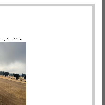
♪（ｖ＾＿＾）ｖ