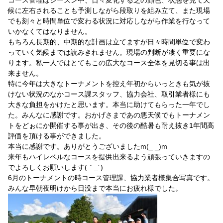
コース管理はシーズン中、日々変化する芝の顔色、状態を見て天
候に左右されることも予測しながら段取りを組み立て、また現場
でも刻々と時間単位で変わる状況に対応しながら作業を行なって
いかなくてはなりません。
もちろん長期的、中期的な計画は立てますが日々時間単位で変わ
っていく気候までは読みきれません。現場の判断が凄く重要にな
ります。私一人ではとてもこの広大なコース全体を見切る事は出
来ません。
特に今年は大きなトーナメントを控え年初からいっときも気が抜
けない状況のなかコース課スタッフ、協力会社、取引業者様にも
大きな負担をかけたと思います。本当に助けてもらった一年でし
た。みんなに感謝です。おかげさまであの悪天候でもトーナメン
トをどぉにか開催する事が出き、その後の酷暑も耐え抜き
1
年間高
評価を頂ける事ができました。
本当に感謝です。ありがとうございました
m(_ _)m
来年もハイレベルなコースを提供出来るよう頑張っていきますの
でよろしくお願いします
(
｀
_´)
ゞ
6
月のトーナメントの時コース管理課、協力業者様集合写真です。
みんな早朝夜明けから日没まで本当にお疲れ様でした。