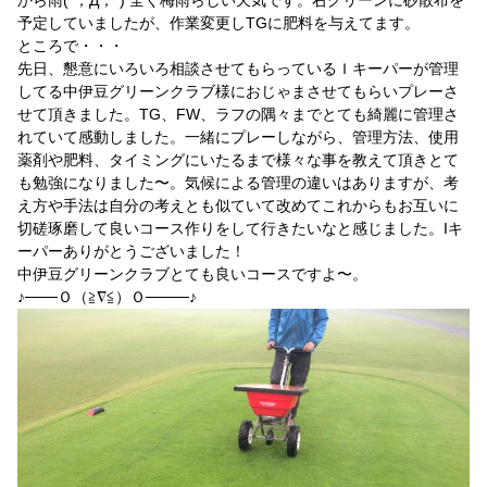
から雨(´；Д；`) 全く梅雨らしい天気です。右グリーンに砂散布を
予定していましたが、作業変更しTGに肥料を与えてます。
ところで・・・
先日、懇意にいろいろ相談させてもらっているＩキーパーが管理
してる中伊豆グリーンクラブ様におじゃまさせてもらいプレーさ
せて頂きました。TG、FW、ラフの隅々までとても綺麗に管理さ
れていて感動しました。一緒にプレーしながら、管理方法、使用
薬剤や肥料、タイミングにいたるまで様々な事を教えて頂きとて
も勉強になりました〜。気候による管理の違いはありますが、考
え方や手法は自分の考えとも似ていて改めてこれからもお互いに
切磋琢磨して良いコース作りをして行きたいなと感じました。Iキ
ーパーありがとうございました！
中伊豆グリーンクラブとても良いコースですよ〜。
♪───Ｏ（≧∇≦）Ｏ────♪