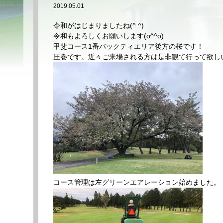
2019.05.01
令和がはじまりましたね(^ ^)
令和もよろしくお願いします(o^^o)
甲斐コース1番バックティエリア後方の桜です！
圧巻です。近々ご来場される方は是非観て行って欲し
コース管理は左グリーンエアレーション始めました。