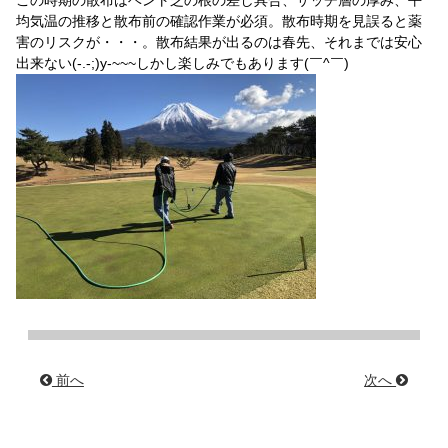
この時期の散布はベント芝の根の差し具合、サッチ層の厚み、平
均気温の推移と散布前の確認作業が必須。散布時期を見誤ると薬
害のリスクが・・・。散布結果が出るのは春先、それまでは安心
出来ない(-.-;)y-~~~しかし楽しみでもあります(￣^￣)
前へ
次へ