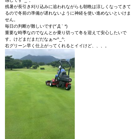
感じです^_^;
残暑が長引き刈り込みに追われながらも朝晩は涼しくなってきて
るので冬前の準備が遅れないように神経を使い進めないといけま
せん。
毎日の判断が難しいです(*´Д｀*)
重要な時季なのでなんとか乗り切って冬を迎えて安心したいで
す。けどまだまだだなぁ〜^_^;
右グリーン早く仕上がってくれるとイイけど、、、。