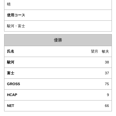
晴
使用コース
駿河・富士
優勝
望月 敏夫
38
37
75
9
66