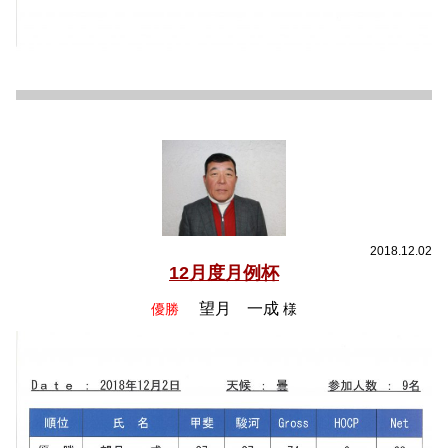
2018.12.02
12月度月例杯
望月 一成
優勝
様