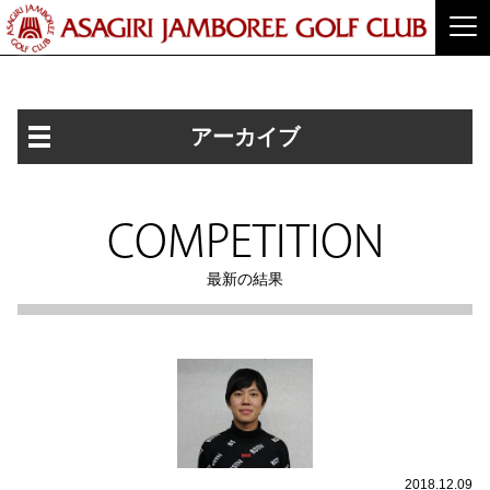
アーカイブ
COMPETITION
最新の結果
2018.12.09