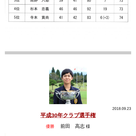
2018.09.23
平成30年クラブ選手権
前田 高志
優勝
様