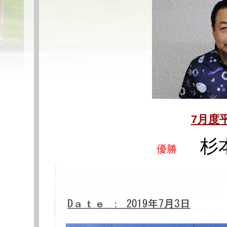
7月度
杉本
優勝