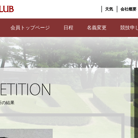
天気
会社概要
会員トップページ
日程
名義変更
競技申
新の結果