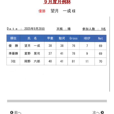
９月度月例杯
望月 一成
優勝
様
前へ
次へ