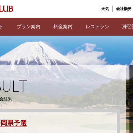
天気
会社概要
ト
プラン案内
料金案内
レストラン
練習
会結果
静岡県予選