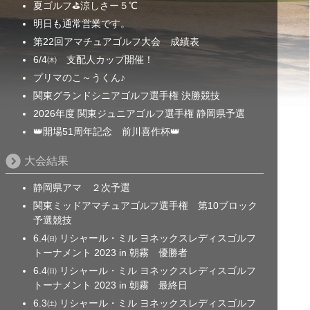
夏ゴルフ⛳涼しさー５℃
明日も通常営業です。
第22回アマチュアゴルフ大会 成績表
6/4㈭ 支配人カップ開催！
プリマのこ～うくん♪
関東グランドシニアゴルフ選手権 決勝競技
2026年度 関東ジュニアゴルフ選手権 静岡県予選
👑開場51周年記念 前川喜作杯👑
大会結果
静岡県アマ ２次予選
関東ミッドアマチュアゴルフ選手権 第10ブロック
予選競技
6.4㈰ リシャール・ミル ヨネックスレディスゴルフ
トーナメント 2023 in 朝霧 優勝者
6.4㈰ リシャール・ミル ヨネックスレディスゴルフ
トーナメント 2023 in 朝霧 最終日
6.3㈯ リシャール・ミル ヨネックスレディスゴルフ