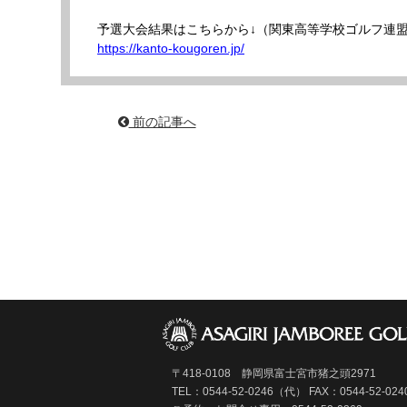
予選大会結果はこちらから↓（関東高等学校ゴルフ連盟
https://kanto-kougoren.jp/
前の記事へ
〒418-0108 静岡県富士宮市猪之頭2971
TEL：0544-52-0246（代）
FAX：0544-52-024