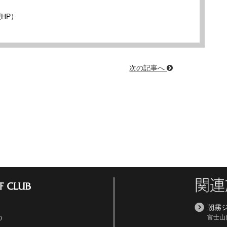
HP）
次の記事へ
関連
朝霧
富士山
0