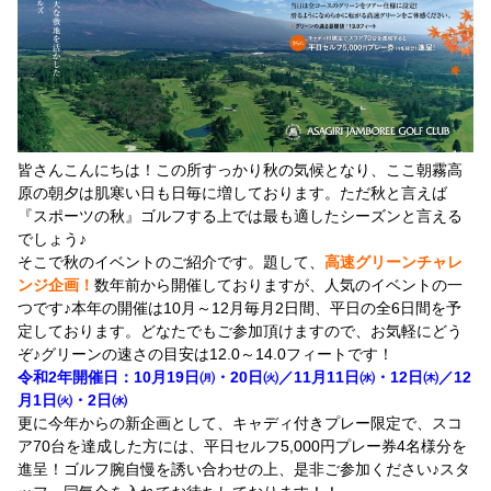
皆さんこんにちは！この所すっかり秋の気候となり、ここ朝霧高
原の朝夕は肌寒い日も日毎に増しております。ただ秋と言えば
『スポーツの秋』ゴルフする上では最も適したシーズンと言える
でしょう♪
そこで秋のイベントのご紹介です。題して、
高速グリーンチャレ
ンジ企画！
数年前から開催しておりますが、人気のイベントの一
つです♪本年の開催は10月～12月毎月2日間、平日の全6日間を予
定しております。どなたでもご参加頂けますので、お気軽にどう
ぞ♪グリーンの速さの目安は12.0～14.0フィートです！
令和2年開催日：10月19日㈪・20日㈫／11月11日㈬・12日㈭／12
月1日㈫・2日㈬
更に今年からの新企画として、キャディ付きプレー限定で、スコ
ア70台を達成した方には、平日セルフ5,000円プレー券4名様分を
進呈！ゴルフ腕自慢を誘い合わせの上、是非ご参加ください♪スタ