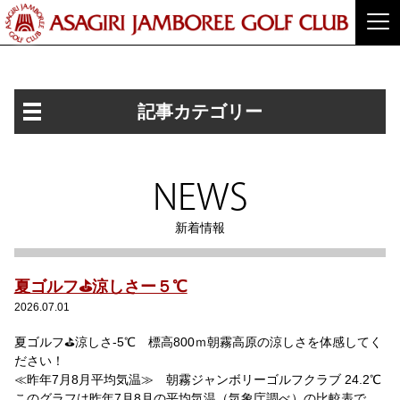
記事カテゴリー
NEWS
新着情報
夏ゴルフ⛳涼しさー５℃
2026.07.01
夏ゴルフ⛳涼しさ-5℃ 標高800ｍ朝霧高原の涼しさを体感してく
ださい！
≪昨年7月8月平均気温≫ 朝霧ジャンボリーゴルフクラブ 24.2℃
このグラフは昨年7月8月の平均気温（気象庁調べ）の比較表で