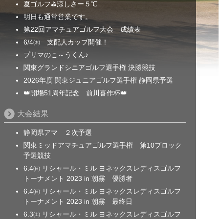
夏ゴルフ⛳涼しさー５℃
明日も通常営業です。
第22回アマチュアゴルフ大会 成績表
6/4㈭ 支配人カップ開催！
プリマのこ～うくん♪
関東グランドシニアゴルフ選手権 決勝競技
2026年度 関東ジュニアゴルフ選手権 静岡県予選
👑開場51周年記念 前川喜作杯👑
大会結果
静岡県アマ ２次予選
関東ミッドアマチュアゴルフ選手権 第10ブロック
予選競技
6.4㈰ リシャール・ミル ヨネックスレディスゴルフ
トーナメント 2023 in 朝霧 優勝者
6.4㈰ リシャール・ミル ヨネックスレディスゴルフ
トーナメント 2023 in 朝霧 最終日
6.3㈯ リシャール・ミル ヨネックスレディスゴルフ