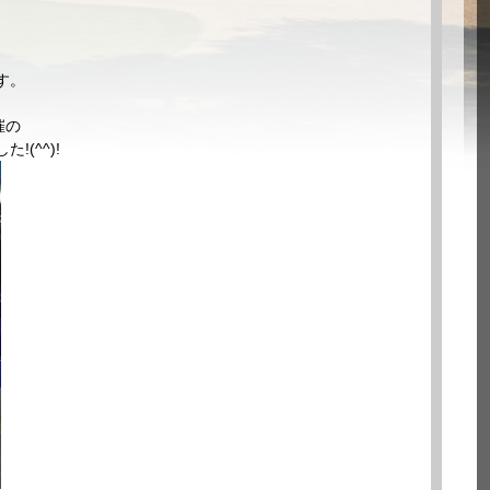
す。
催の
(^^)!