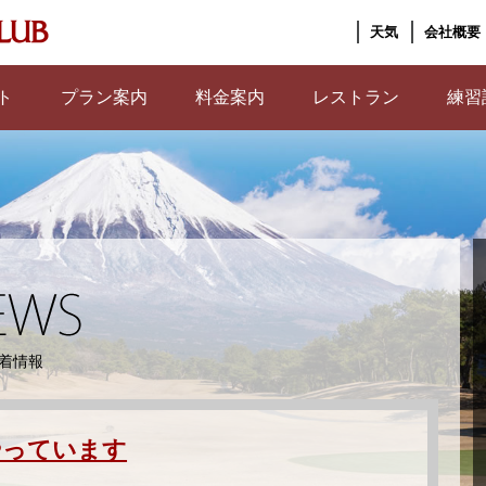
天気
会社概要
ト
プラン案内
料金案内
レストラン
練習
着情報
やっています