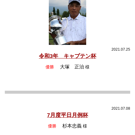
2021.07.25
令和3年 キャプテン杯
大塚 正治
優勝
様
2021.07.08
7月度平日月例杯
杉本忠義
優勝
様