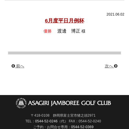
2021.06.02
6月度平日月例杯
渡邊 博正
優勝
様
前へ
次へ
〒418-0108 静岡県富士宮市猪之頭2971
TEL：
0544-52-0246
（代）
FAX：0544-52-0240
ご予約・お問合せ専用：
0544-52-0369